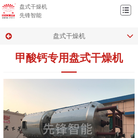
盘式干燥机
网
先锋智能
站
关
首
盘式干燥机
于
产
页
我
品
新
甲酸钙专用盘式干燥机
们
与
闻
技
应
中
术
联
用
心
与
系
问
我
答
们