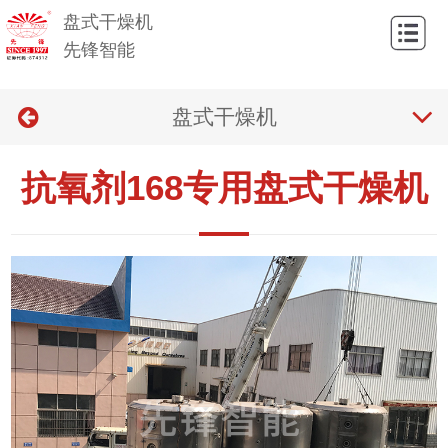
盘式干燥机
网
先锋智能
站
关
首
盘式干燥机
于
产
页
我
品
新
抗氧剂168专用盘式干燥机
们
与
闻
技
应
中
术
联
用
心
与
系
问
我
答
们