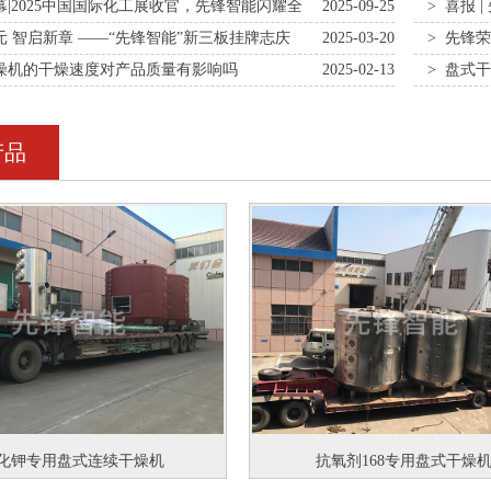
话干燥行
幕|2025中国国际化工展收官，先锋智能闪耀全
2025-09-25
> 喜报 
业新未来！
元 智启新章 ——“先锋智能”新三板挂牌志庆
2025-03-20
> 先锋
奖”先行：
干燥机的干燥速度对产品质量有影响吗
2025-02-13
> 盘式
产品
化钾专用盘式连续干燥机
抗氧剂168专用盘式干燥