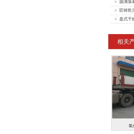
> 圆满落
场，共创行
> 匠铸乾
> 盘式
相关
氯