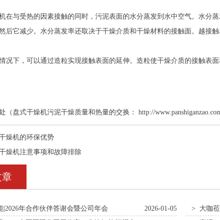
与受热的因素接触的同时，污泥表面的水分蒸发到水中空气。水分蒸发
然后它减少。水分蒸发率还取决于干燥介质和干燥材料的接触面。越接触
况下，可以通过造粒实现接触表面的延伸。造粒使干燥介质的接触表面
处（盘式干燥机污泥干燥质量和热量的交换：
http://www.panshiganzao.co
干燥机的环保优势
干燥机注意事项和故障排除
文章
能|2026年合作伙伴答谢会暨公司年会
2026-01-05
> 大咖