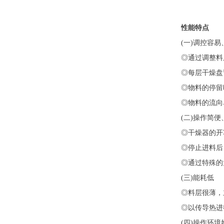
性能特点
(一)调控容
◎通过调整料
◎每层干燥盘
◎物料的停留
◎物料的流向
(二)操作简便
◎干燥器的开
◎停止进料后
◎通过特殊的
(三)能耗低
◎料层很薄，
◎以传导热进
(四)操作环