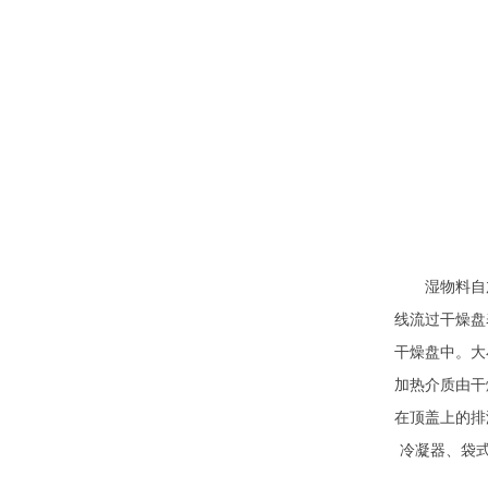
湿物料自加
线流过干燥盘
干燥盘中。大
加热介质由干
在顶盖上的排
冷凝器、袋