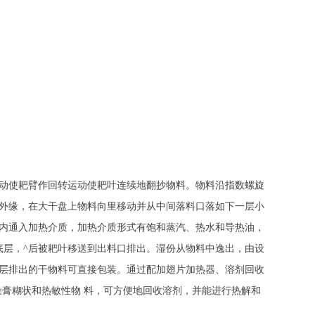
动使耙臂作回转运动使耙叶连续地翻抄物料。物料沿指数螺旋
外缘，在大干盘上物料向里移动并从中间落料口落如下一层小
内通入加热介质，加热介质形式有饱和蒸汽、热水和导热油，
底层，^后被耙叶移送到出料口排出。湿份从物料中逸出，由设
层排出的干物料可直接包装。通过配加翅片加热器、溶剂回收
膏糊状和热敏性物 料，可方便地回收溶剂，并能进行热解和