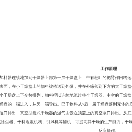
工作原理
料器连续地加到干燥器上部第一层干燥盘上，带有耙叶的耙臂作回转运
表面，在小干燥盘上的物料被移送到外缘，并在外缘落到下方的大干燥盘
小干燥盘上下交替排列，物料得以连续地流过整个干燥器。中空的干燥盘
燥盘的一端进入，从另一端导出。已干物料从^后一层干燥盘落到壳体的
湿口排出，真空型盘式干燥器的湿气由设在顶盖上的真空泵口排出。从底
式除尘器、干料返混机构、引风机等辅机，可提高其干燥的生产能力，干燥
反应操作。