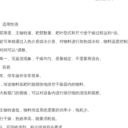
易、适用性强
层厚度、主轴转速、耙臂数量、耙叶型式和尺寸使干燥过程达到^佳。
皆可单独通过入热介质或冷介质、对物料进行加热或冷却，物料温度控制
时间可以^调整。
单一、无返混现象，干燥均匀、质量稳定、不需要再混合。
、容易
车、停车操作非常简单。
，传送物料垢耙叶能很快地排空干燥器内的物料。
大检视门的视镜，可以对设备内进行很仔细的清洗和观察。
主轴转速低，物料传送系统需要的功率小，电耗少。
行干燥，热效率高，能量消耗低。
境好，可回收溶剂，粉尘排放符合要求