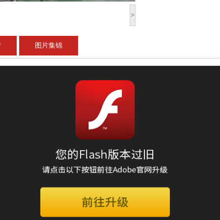
>
情
图片集锦