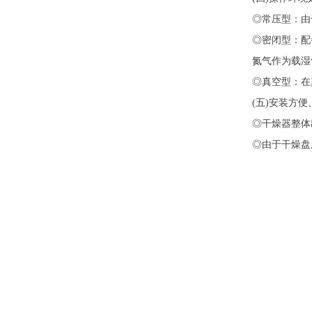
◎常压型：由
◎密闭型：配
氮气作为载湿
◎真空型：在
(五)安装方
◎干燥器整体
◎由于干燥盘