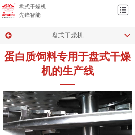
盘式干燥机
网
先锋智能
站
关
首
盘式干燥机
于
产
页
我
品
新
蛋白质饲料专用于盘式干燥
们
与
闻
技
机的生产线
应
中
术
联
用
心
与
系
问
我
答
们